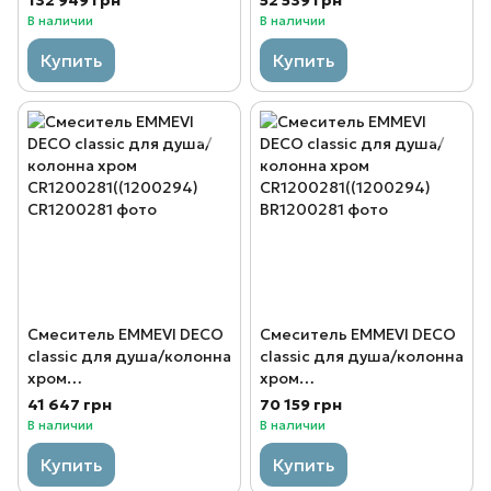
132 949 грн
52 539 грн
В наличии
В наличии
Купить
Купить
Смеситель EMMEVI DECO
Смеситель EMMEVI DECO
classic для душа/колонна
classic для душа/колонна
хром
хром
CR1200281((1200294)
CR1200281((1200294)
41 647 грн
70 159 грн
В наличии
В наличии
Купить
Купить