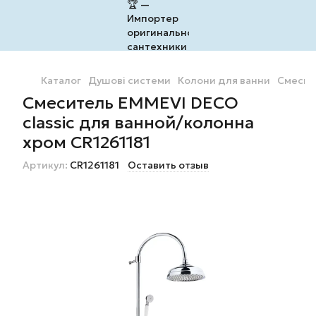
Каталог
Душові системи
Колони для ванни
Смесите
Смеситель EMMEVI DECO
classic для ванной/колонна
хром CR1261181
Артикул:
CR1261181
Оставить отзыв