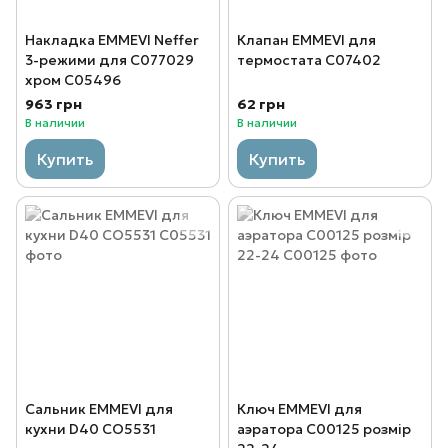
Накладка EMMEVI Neffer
Клапан EMMEVI для
3-режими для C077029
термостата C07402
хром C05496
963 грн
62 грн
В наличии
В наличии
Купить
Купить
Сальник EMMEVI для
Ключ EMMEVI для
кухни D40 CO5531
аэратора C00125 розмір