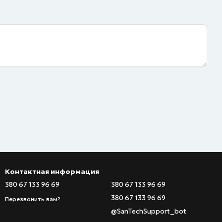
Контактная информация
380 67 133 96 69
380 67 133 96 69
380 67 133 96 69
Перезвонить вам?
@SanTechSupport_bot