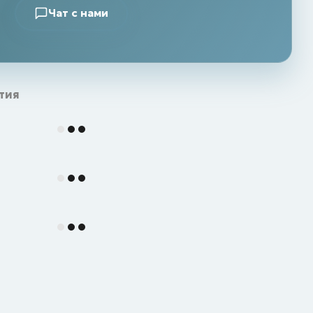
Чат с нами
тия