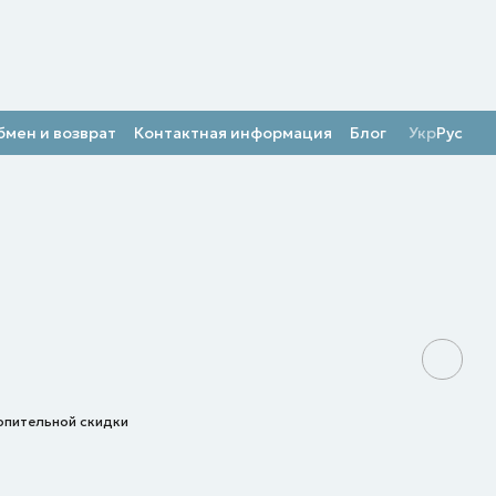
бмен и возврат
Контактная информация
Блог
Укр
Рус
опительной скидки