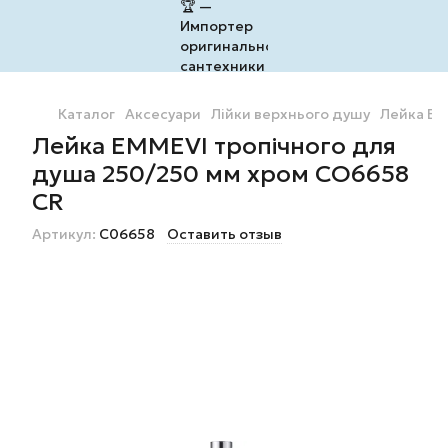
Каталог
Аксесуари
Лійки верхнього душу
Лейка EM
Лейка EMMEVI тропічного для
душа 250/250 мм хром CO6658
CR
Артикул:
C06658
Оставить отзыв