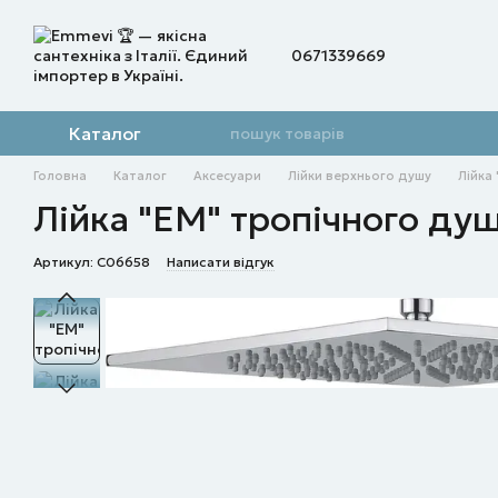
Перейти до основного контенту
0671339669
Каталог
Головна
Каталог
Аксесуари
Лійки верхнього душу
Лійка
Лійка "EM" тропічного д
Артикул: C06658
Написати відгук