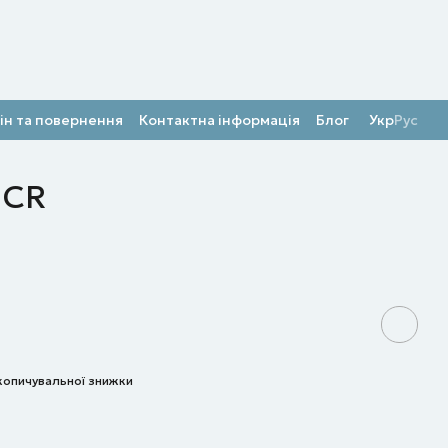
ін та повернення
Контактна інформація
Блог
Укр
Рус
 CR
копичувальної знижки