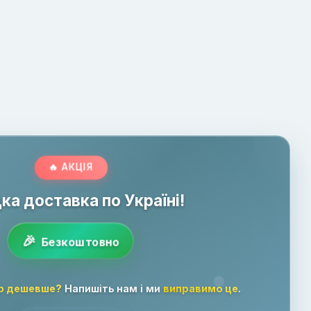
🔥 АКЦІЯ
а доставка по Україні!
Безкоштовно
р дешевше?
Напишіть нам і ми
виправимо це
.