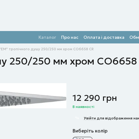
Каталог
Про нас
Оплата і доставка
Обм
 "EM" тропічного душу 250/250 мм хром CO6658 CR
ушу 250/250 мм хром CO6658
12 290 грн
В наявності
%
Увійти
для відображення на
Виберіть колір