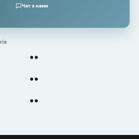
Чат з нами
тія