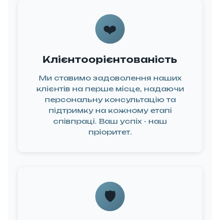
логістика
Ми
❤️
анізовуємо
овлення у
Клієнтоорієнтованість
иробника
Ми ставимо задоволення наших
mevi або
клієнтів на перше місце, надаючи
правляємо
персональну консультацію та
 нашого
підтримку на кожному етапі
складу,
співпраці. Ваш успіх - наш
пріоритет.
ортимент
ого понад
10.000
товарів,
нтролюємо
🛡️
робництво
та