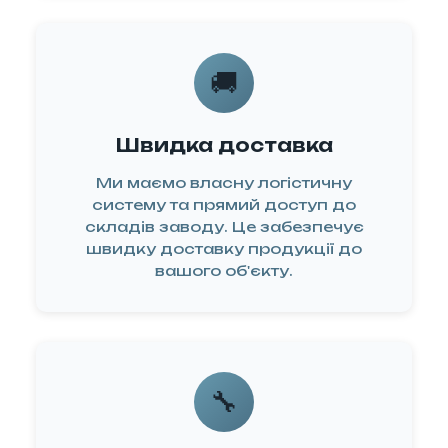
огти з будь-
 питаннями,
власний
🚚
існий центр
ремонту та
Швидка доставка
уговування
Ми маємо власну логістичну
кції Emmevi.
систему та прямий доступ до
вна гарантія
складів заводу. Це забезпечує
/7 підтримка
швидку доставку продукції до
не обслуговування
вашого об'єкту.
🔧