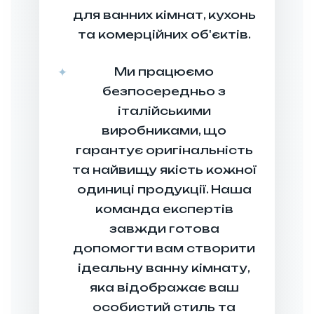
творення
для ванних кімнат, кухонь
имального
та комерційних об'єктів.
рішення.
езкоштовно
Ми працюємо
5-10 хв
безпосередньо з
лайн/Офлайн
італійськими
виробниками, що
гарантує оригінальність
02
та найвищу якість кожної
💡
одиниці продукції. Наша
команда експертів
завжди готова
допомогти вам створити
ідбір та
езентація
ідеальну ванну кімнату,
рішень
яка відображає ваш
Ми
особистий стиль та