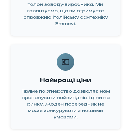
талон заводу-виробника. Ми
гарантуємо, що ви отримуєте
справжню італійську сантехніку
06
🛡️
Emmevi.
рантійне
💶
уговування
підтримка
 завершення
Найкращі ціни
авки виробу,
Пряме партнерство дозволяє нам
даємо повну
пропонувати найвигідніші ціни на
нтію на всю
ринку. Жоден посередник не
може конкурувати з нашими
укцію. Наша
умовами.
а підтримки
жди готова