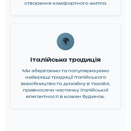
створення комфортного житла.
🔧
фесійний
🌍
нтаж та
аштування
допоможемо
Італійська традиція
знайти
Ми зберігаємо та популяризуємо
ревірених
найкращі традиції італійського
іалістів або
виробництва та дизайну в Україні,
привносячи частинку італійської
надамо
елегантності в кожен будинок.
омендації
о якісного
монтажу
техніки. За