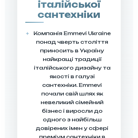
консультації
італійської
до
сантехніки
гарантійного
обслуговування
-
Компанія Emmevi Ukraine
ми
понад чверть століття
супроводжуємо
приносить в Україну
вас
найкращі традиції
на
італійського дизайну та
кожному
якості в галузі
етапі
сантехніки. Emmevi
почали свій шлях як
01
💬
невеликий сімейний
бізнес і виросли до
одного з найбільш
довірених імен у сфері
ервинна
преміум сантехніки в