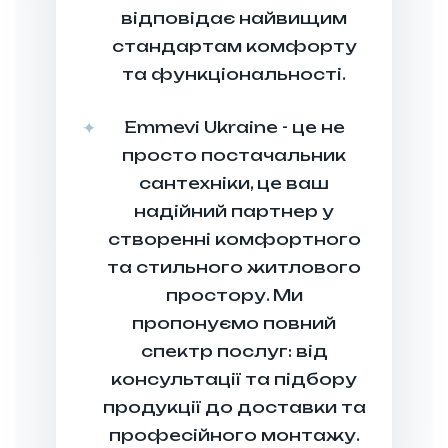
дбираємо
відповідає найвищим
айкращі
стандартам комфорту
аріанти
та функціональності.
нтехніки з
Emmevi Ukraine - це не
нашої
просто постачальник
клюзивної
сантехніки, це ваш
олекції,
надійний партнер у
аховуючи
створенні комфортного
ваші
та стильного житлового
бажання.
простору. Ми
находимо
пропонуємо повний
ішення та
спектр послуг: від
етальні
консультації та підбору
цифікації
продукції до доставки та
я кожного
професійного монтажу.
виробу.