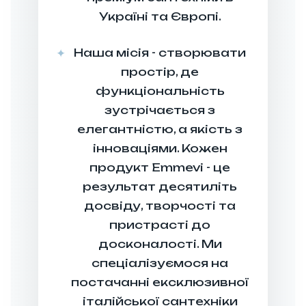
сультація
Україні та Європі.
а аналіз
потреб
Наша місія - створювати
ш експерт
простір, де
етально
функціональність
вчає ваші
зустрічається з
потреби,
елегантністю, а якість з
юджет та
інноваціями. Кожен
технічні
продукт Emmevi - це
жливості
результат десятиліть
иміщення.
досвіду, творчості та
аналізуємо
пристрасті до
стір, стиль
досконалості. Ми
тер'єру та
спеціалізуємося на
кціональні
постачанні ексклюзивної
моги для
італійської сантехніки