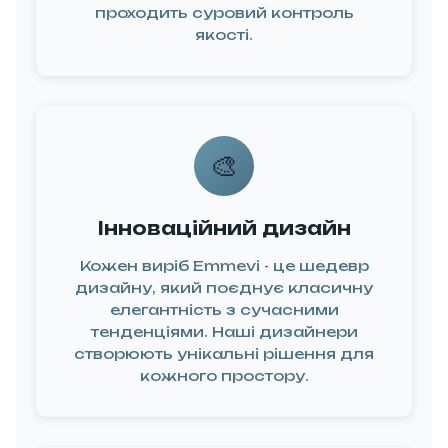
мунікацію
проходить суровий контроль
д першого
якості.
рнення до
вершення
проекту.
дивідуальний
🎨
супровід
дке вирішення
питань
Інноваційний дизайн
іни та вартість
Кожен виріб Emmevi - це шедевр
дизайну, який поєднує класичну
елегантність з сучасними
04
тенденціями. Наші дизайнери
🚚
створюють унікальні рішення для
кожного простору.
мовлення