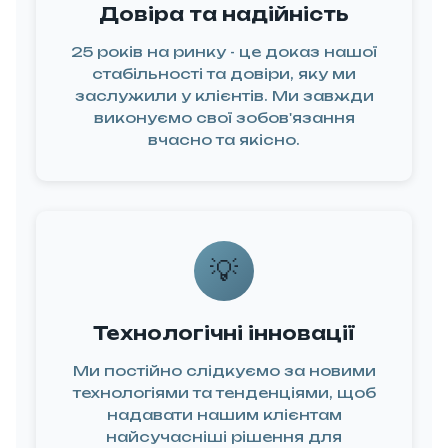
Довіра та надійність
анізовуємо
ставку до
25 років на ринку - це доказ нашої
стабільності та довіри, яку ми
вашого
заслужили у клієнтів. Ми завжди
об'єкту.
виконуємо свої зобов'язання
езпечуємо
вчасно та якісно.
ереження
та
рахування
антажу.
💡
ме замовлення
Контроль
иробництва
Технологічні інновації
трахування
вантажу
Ми постійно слідкуємо за новими
технологіями та тенденціями, щоб
надавати нашим клієнтам
найсучасніші рішення для
05