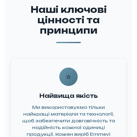
енеджер,
Наші ключові
який
цінності та
проводжує
с на всіх
принципи
етапах
впраці. Він
опоможе
швидко
ирішити
⭐
будь-які
питання,
Найвища якість
консультує
до вибору
Ми використовуємо тільки
одукції та
найкращі матеріали та технології,
щоб забезпечити довговічність та
безпечить
надійність кожної одиниці
зручну
продукції. Кожен виріб Emmevi