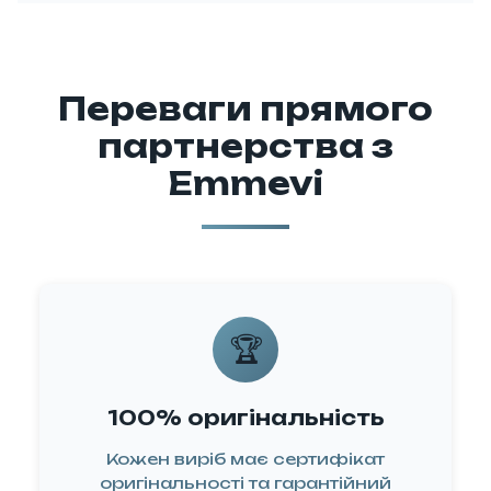
потреби
вчимо ваш
ерсонал
авильному
Переваги прямого
ановленню
партнерства з
та
Emmevi
уговуванню
ладнання,
об воно
рацювало
адійно та
🏆
вговічно.
валіфіковані
майстри
100% оригінальність
ічні стандарти
Тестування
Кожен виріб має сертифікат
обладнання
оригінальності та гарантійний