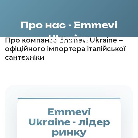
Про нас - Emmevi
Про нас
Ukraine
Про компанію Emmevi Ukraine –
Етапи
офіційного імпортера італійської
Ексклюзивний представник
сантехніки
співпраці
італійської сантехніки преміум класу
з
в Україні з 25-річним досвідом
Emmevi
Ukraine
Emmevi
Ukraine - лідер
Від
першої
ринку