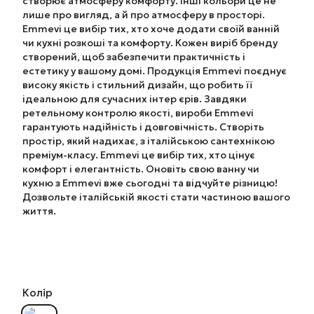
створює атмосферу комфорту. Інші кольори це не
лише про вигляд, а й про атмосферу в просторі.
Emmevi це вибір тих, хто хоче додати своїй ванній
чи кухні розкоші та комфорту. Кожен виріб бренду
створений, щоб забезпечити практичність і
естетику у вашому домі. Продукція Emmevi поєднує
високу якість і стильний дизайн, що робить її
ідеальною для сучасних інтер єрів. Завдяки
ретельному контролю якості, вироби Emmevi
гарантують надійність і довговічність. Створіть
простір, який надихає, з італійською сантехнікою
преміум-класу. Emmevi це вибір тих, хто цінує
комфорт і елегантність. Оновіть свою ванну чи
кухню з Emmevi вже сьогодні та відчуйте різницю!
Дозвольте італійській якості стати частиною вашого
життя.
Колір