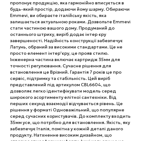
пропонує продукцію, яка гармонійно вписується в
будь-який простір, додаючи йому шарму. Обираючи
Emmevi, ви обираєте італійську якість, яка
залишається актуальною роками. Дозвольте Emmevi
стати частиною вашого дому. Продуманий до
останнього штриху, виріб додає інтер єру
завершеності. Надійність конструкції забезпечує
Латунь, обраний за високими стандартами. Це не
просто елемент інтер'єру, це прояв стилю.
Інженерна частина включає картридж 35мм для
точності регулювання. Сучасне рішення для
встановлення це Врізний. Гарантія 7 років це про
сервіс, підтримку та стабільність. Цей виріб
представлений під артикулом CBL6604, що
дозволяє легко ідентифікувати модель серед
широкого асортименту елітної сантехніки. Від
перших секунд взаємодії відчувається рівень. Це
рішення у форматі Одноважільний, що популярне
серед сучасних користувачів. До комплекту входить
35мм усе, що потрібно для встановлення. Якість, яку
забезпечує Італія, помітна у кожній деталі даного
продукту. Натхненне високим дизайном, що