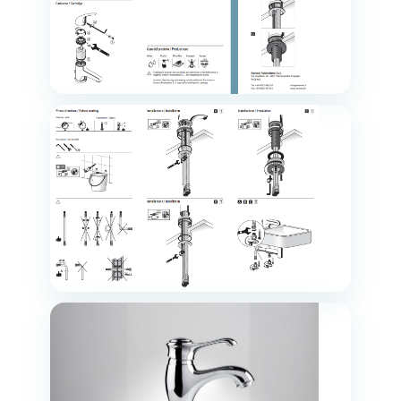
Вилив
120 мм
Висота виливу
80 мм
Приєднувальний
1/2"
розмір
Комплектація
Змішувач,
паспорт
виробу,
кріплення
Гарантія
7 років