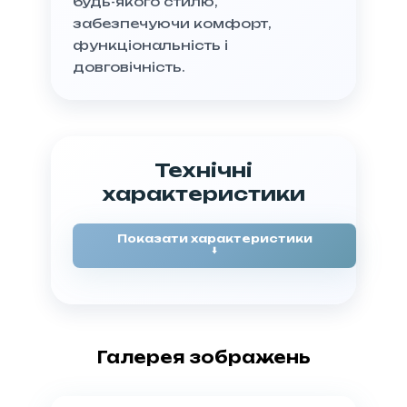
будь-якого стилю,
забезпечуючи комфорт,
функціональність і
довговічність.
Технічні
характеристики
Показати характеристики
⬇️
Характеристика
Опис
Бренд
Emmevi
Галерея зображень
Модель
TIFFANY 6003