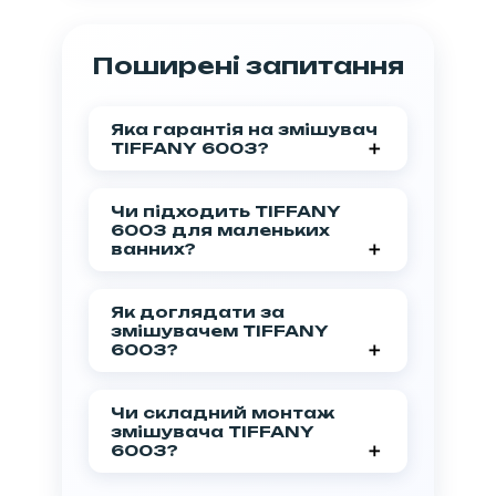
Поширені запитання
Яка гарантія на змішувач
TIFFANY 6003?
На змішувач TIFFANY 6003
надається гарантія 7 років,
Чи підходить TIFFANY
що підтверджує його
6003 для маленьких
надійність та якість.
ванних?
Так, компактна конструкція
TIFFANY 6003 ідеально
Як доглядати за
підходить для невеликих
змішувачем TIFFANY
ванних кімнат.
6003?
Покриття легко очищається
м'якими миючими засобами
Чи складний монтаж
без абразивів. Для різних
змішувача TIFFANY
кольорів використовуйте
6003?
відповідні засоби догляду.
Ні, врізний монтаж забезпечує