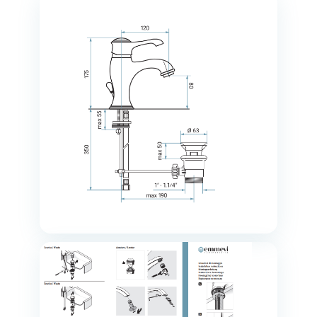
Тип
Змішувач для
умивальника
Вид монтажу
Врізний
Тип змішувача
Одноважільний
Країна-виробник
Італія
Матеріал
Латунь
корпусу
Діаметр
40мм
картриджа
Колекція
TIFFANY
Колір виробу
Різні кольори
(хром, золото,
бронза, чорний)
Тип виливу
Фіксований
Висота
175 мм