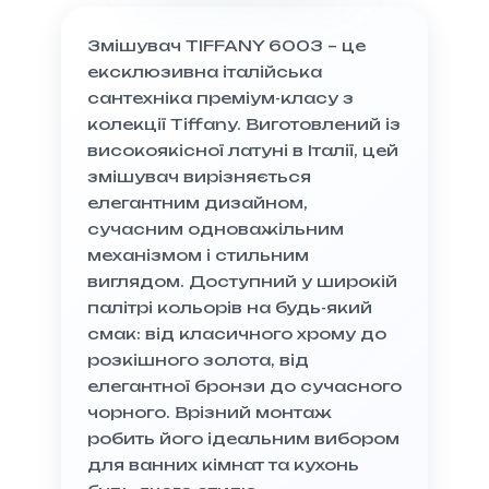
Змішувач TIFFANY 6003 – це
ексклюзивна італійська
сантехніка преміум-класу з
колекції Tiffany. Виготовлений із
високоякісної латуні в Італії, цей
змішувач вирізняється
елегантним дизайном,
сучасним одноважільним
механізмом і стильним
виглядом. Доступний у широкій
палітрі кольорів на будь-який
смак: від класичного хрому до
розкішного золота, від
елегантної бронзи до сучасного
чорного. Врізний монтаж
робить його ідеальним вибором
для ванних кімнат та кухонь