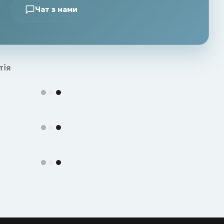
Чат з нами
тія