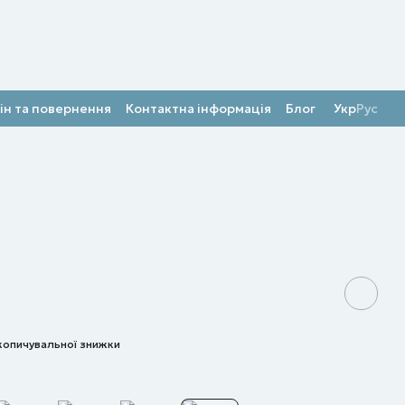
ін та повернення
Контактна інформація
Блог
Укр
Рус
копичувальної знижки