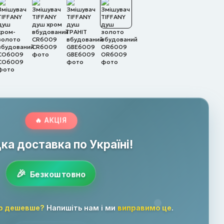
🔥 АКЦІЯ
а доставка по Україні!
Безкоштовно
р дешевше?
Напишіть нам і ми
виправимо це
.