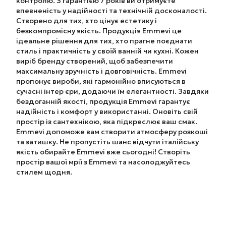
контролю. З гарантією 7 років ви отримуєте
впевненість у надійності та технічній досконалості.
Створено для тих, хто цінує естетику і
безкомпромісну якість. Продукція Emmevi це
ідеальне рішення для тих, хто прагне поєднати
стиль і практичність у своїй ванній чи кухні. Кожен
виріб бренду створений, щоб забезпечити
максимальну зручність і довговічність. Emmevi
пропонує вироби, які гармонійно вписуються в
сучасні інтер єри, додаючи їм елегантності. Завдяки
бездоганній якості, продукція Emmevi гарантує
надійність і комфорт у використанні. Оновіть свій
простір із сантехнікою, яка підкреслює ваш смак.
Emmevi допоможе вам створити атмосферу розкоші
та затишку. Не пропустіть шанс відчути італійську
якість обирайте Emmevi вже сьогодні! Створіть
простір вашої мрії з Emmevi та насолоджуйтесь
стилем щодня.