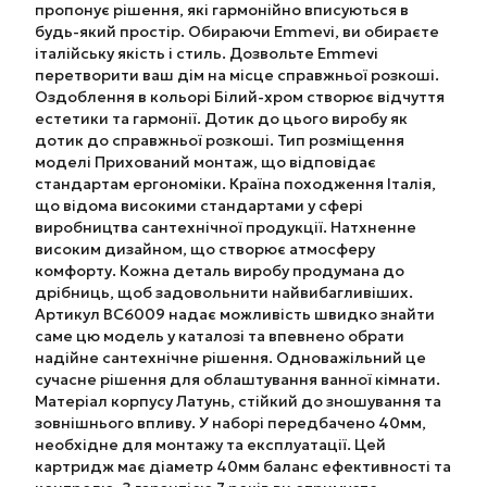
пропонує рішення, які гармонійно вписуються в
будь-який простір. Обираючи Emmevi, ви обираєте
італійську якість і стиль. Дозвольте Emmevi
перетворити ваш дім на місце справжньої розкоші.
Оздоблення в кольорі Білий-хром створює відчуття
естетики та гармонії. Дотик до цього виробу як
дотик до справжньої розкоші. Тип розміщення
моделі Прихований монтаж, що відповідає
стандартам ергономіки. Країна походження Італія,
що відома високими стандартами у сфері
виробництва сантехнічної продукції. Натхненне
високим дизайном, що створює атмосферу
комфорту. Кожна деталь виробу продумана до
дрібниць, щоб задовольнити найвибагливіших.
Артикул BC6009 надає можливість швидко знайти
саме цю модель у каталозі та впевнено обрати
надійне сантехнічне рішення. Одноважільний це
сучасне рішення для облаштування ванної кімнати.
Матеріал корпусу Латунь, стійкий до зношування та
зовнішнього впливу. У наборі передбачено 40мм,
необхідне для монтажу та експлуатації. Цей
картридж має діаметр 40мм баланс ефективності та