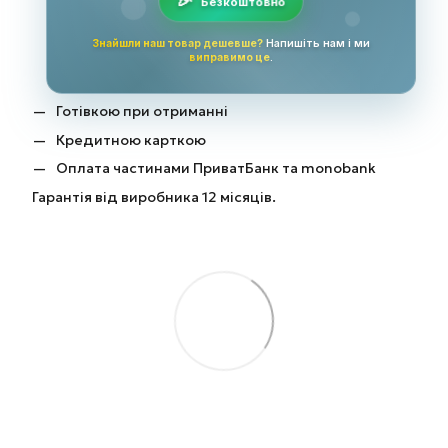
Безкоштовно
Знайшли наш товар дешевше?
Напишіть нам і ми
виправимо це
.
Готівкою при отриманні
Кредитною карткою
Оплата частинами ПриватБанк та monobank
Гарантія від виробника 12 місяців.