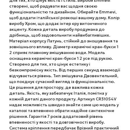
для тих, хто цінує якість і стиль. Вироби Emmevi
створені, щоб радувати вас щодня своєю
функціональністю та дизайном. Обирайте Emmevi,
щоб додати італійської розкоші вашому дому. Колір
виробу Хром, що додає інтер єру витонченого
акценту. Кожна деталь виробу продумана до
дрібниць, щоб задовольнити найвибагливіших.
Матеріал корпусу Латунь, стійкий до зношування та
зовнішнього впливу. Діаметр керамічні кран-букси 1
2 сприяє плавному змішуванню води. Модель
оснащена керамічні кран-букси 1 2 усе під рукою.
Створено для тих, хто цінує естетику і
безкомпромісну якість. Від перших секунд взаємодії
відчувається рівень. Тип змішувача Двовентельний,
що поєднує сучасний вигляд із функціональністю.
Це рішення для простору, де важлива кожна
деталь. Якість, яку забезпечує Італія, помітна у
кожній деталі даного продукту. Артикул CR31054V
надає можливість швидко знайти саме цю модель у
каталозі та впевнено обрати надійне сантехнічне
рішення. Гарантія 7 років додатковий рівень
впевненості у якості та довговічності виробу.
Система кріплення передбачає Врізний практичний