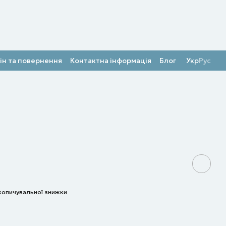
ін та повернення
Контактна інформація
Блог
Укр
Рус
копичувальної знижки