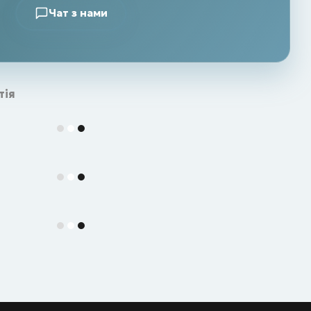
Чат з нами
тія