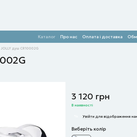
Каталог
Про нас
Оплата і доставка
Обм
 JOLLY душ CR10002G
0002G
3 120 грн
В наявності
%
Увійти
для відображення на
Виберіть колір