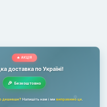
🔥 АКЦІЯ
а доставка по Україні!
Безкоштовно
р дешевше?
Напишіть нам і ми
виправимо це
.