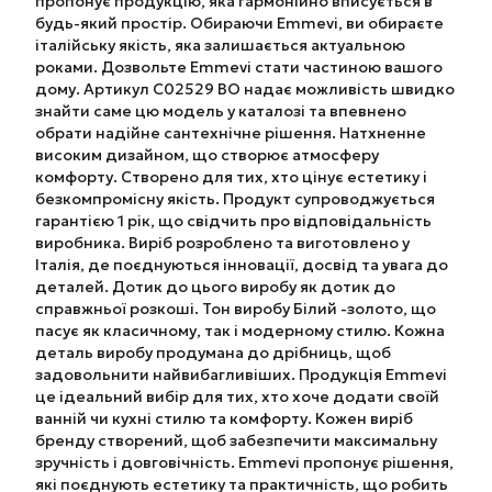
пропонує продукцію, яка гармонійно вписується в
будь-який простір. Обираючи Emmevi, ви обираєте
італійську якість, яка залишається актуальною
роками. Дозвольте Emmevi стати частиною вашого
дому. Артикул C02529 BO надає можливість швидко
знайти саме цю модель у каталозі та впевнено
обрати надійне сантехнічне рішення. Натхненне
високим дизайном, що створює атмосферу
комфорту. Створено для тих, хто цінує естетику і
безкомпромісну якість. Продукт супроводжується
гарантією 1 рік, що свідчить про відповідальність
виробника. Виріб розроблено та виготовлено у
Італія, де поєднуються інновації, досвід та увага до
деталей. Дотик до цього виробу як дотик до
справжньої розкоші. Тон виробу Білий -золото, що
пасує як класичному, так і модерному стилю. Кожна
деталь виробу продумана до дрібниць, щоб
задовольнити найвибагливіших. Продукція Emmevi
це ідеальний вибір для тих, хто хоче додати своїй
ванній чи кухні стилю та комфорту. Кожен виріб
бренду створений, щоб забезпечити максимальну
зручність і довговічність. Emmevi пропонує рішення,
які поєднують естетику та практичність, що робить