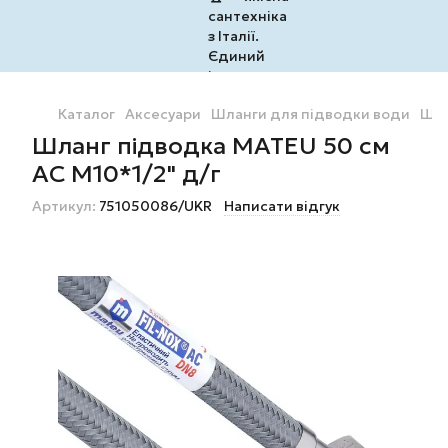
Каталог
Аксесуари
Шланги для підводки води
Шла
Шланг підводка MATEU 50 см
AC М10*1/2" д/г
Артикул:
751050086/UKR
Написати відгук