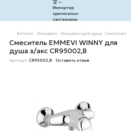
Каталог
Змішувачі
Змішувачі для душу
Смеситель 
Смеситель EMMEVI WINNY для
душа з/акс CR95002,B
Артикул:
CR95002,B
Оставить отзыв