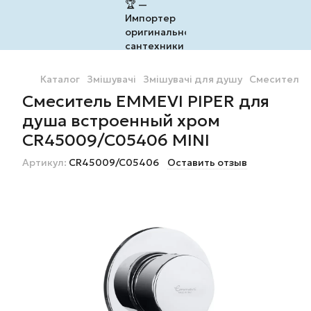
Каталог
Змішувачі
Змішувачі для душу
Смеситель 
Смеситель EMMEVI PIPER для
душа встроенный хром
CR45009/C05406 MINI
Артикул:
CR45009/C05406
Оставить отзыв