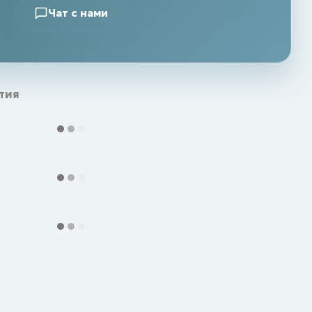
Чат с нами
тия