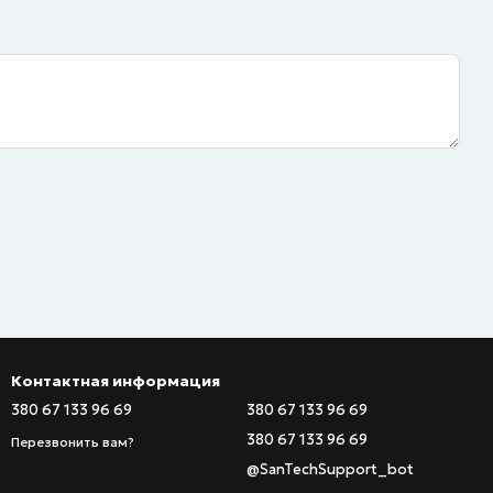
Контактная информация
380 67 133 96 69
380 67 133 96 69
380 67 133 96 69
Перезвонить вам?
@SanTechSupport_bot