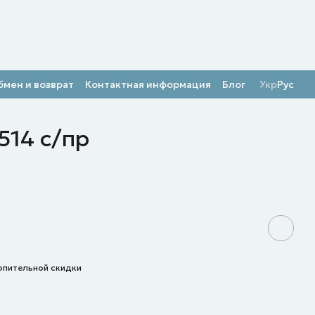
бмен и возврат
Контактная информация
Блог
Укр
Рус
14 с/пр
опительной скидки