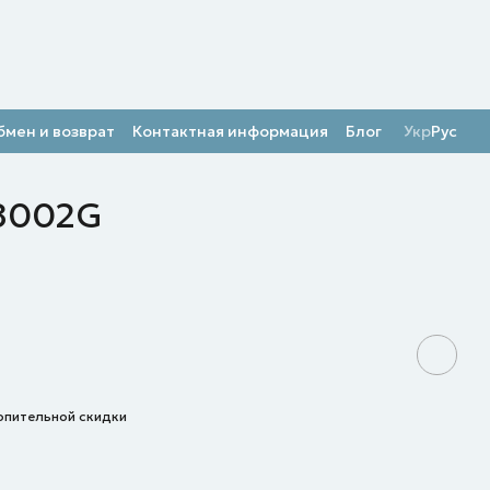
бмен и возврат
Контактная информация
Блог
Укр
Рус
O8002G
опительной скидки