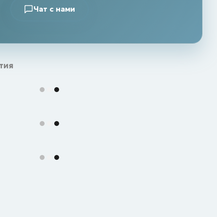
Чат с нами
тия