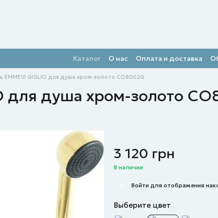
Каталог
О нас
Оплата и доставка
О
ь EMMEVI GIGLIO для душа хром-золото CO8002G
O для душа хром-золото C
3 120 грн
В наличии
%
Войти
для отображения нак
Выберите цвет