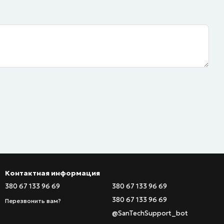
Контактная информация
380 67 133 96 69
380 67 133 96 69
380 67 133 96 69
Перезвонить вам?
@SanTechSupport_bot