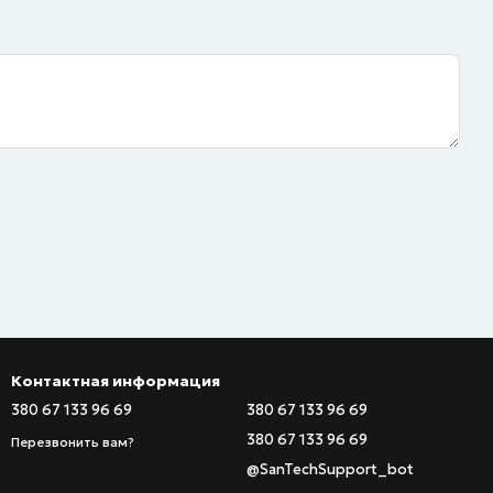
Контактная информация
380 67 133 96 69
380 67 133 96 69
380 67 133 96 69
Перезвонить вам?
@SanTechSupport_bot