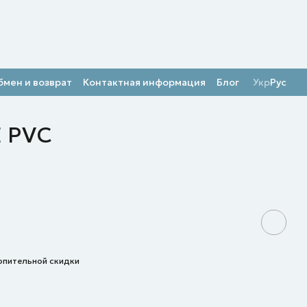
бмен и возврат
Контактная информация
Блог
Укр
Рус
E PVC
опительной скидки