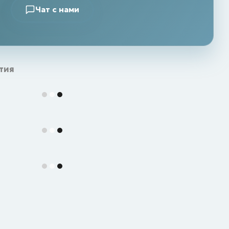
Чат с нами
тия