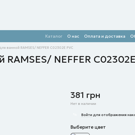
Каталог
О нас
Оплата и доставка
О
для ванной RAMSES/ NEFFER C02302E PVC
ой RAMSES/ NEFFER C02302
381 грн
Нет в наличии
%
Войти
для отображения нак
Выберите цвет