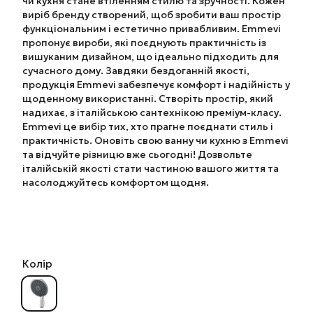
чи кухня стане втіленням стилю та зручності. Кожен
виріб бренду створений, щоб зробити ваш простір
функціональним і естетично привабливим. Emmevi
пропонує вироби, які поєднують практичність із
вишуканим дизайном, що ідеально підходить для
сучасного дому. Завдяки бездоганній якості,
продукція Emmevi забезпечує комфорт і надійність у
щоденному використанні. Створіть простір, який
надихає, з італійською сантехнікою преміум-класу.
Emmevi це вибір тих, хто прагне поєднати стиль і
практичність. Оновіть свою ванну чи кухню з Emmevi
та відчуйте різницю вже сьогодні! Дозвольте
італійській якості стати частиною вашого життя та
насолоджуйтесь комфортом щодня.
Колір