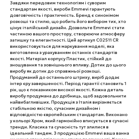
Завдяки передовим технологіям і суворим
стандартам якості, вироби Emmevi гарантують
довговічність і практичність. Бренд є синонімом
розкоші та стилю, що робить його вибором тих, хто
цінує італійський дизайн. Дозвольте Emmevi стати
частиною вашого простору, створюючи атмосферу
затишку та елегантності. Цей артикул C02511 CR
використовується для маркування моделі, яка
виготовлена з урахуванням останніх стандартів
якості. Матеріал корпусу Пластик, стійкий до
зношування та зовнішнього впливу. Дотик до цього
виробу як дотик до справжньої розкоші.
Продуманий до останнього штриху, виріб додає
інтер єру завершеності. Період гарантії становить 1
рік, що є показником високої якості. Кожна деталь
виробу продумана до дрібниць, щоб задовольнити
найвибагливіших. Продукція з Італія вирізняється
стабільною якістю, сучасним дизайном і
відповідністю європейським стандартам. Виконано
у кольорі Хром, який гармонійно вписується в сучасні
тренди. Класика та сучасність тут злилися в
ідеальний тандем. З продукцією Emmevi ваша ванна