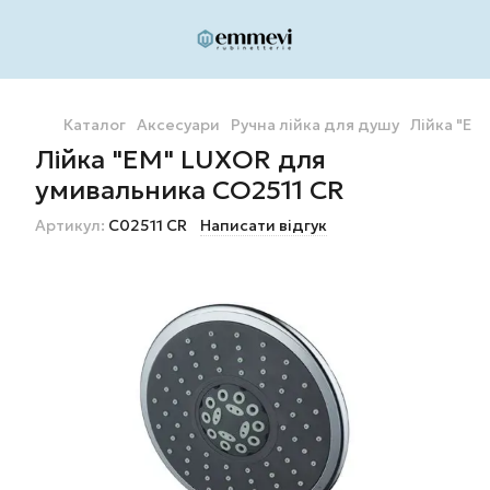
Каталог
Аксесуари
Ручна лійка для душу
Лійка "EM
Лійка "EM" LUXOR для
умивальника CO2511 CR
Артикул:
C02511 CR
Написати відгук