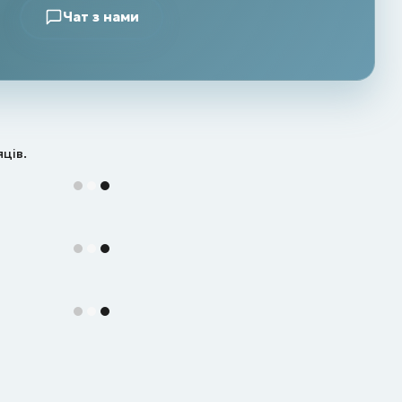
Чат з нами
яців.