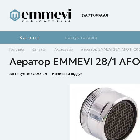
Перейти до основного контенту
0671339669
Каталог
Головна
Каталог
Аксесуари
Аератор EMMEVI 28/1 AFO Н C0
Аератор EMMEVI 28/1 AF
Артикул: BR C00124
Написати відгук