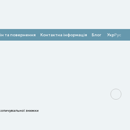
ін та повернення
Контактна інформація
Блог
Укр
Рус
копичувальної знижки