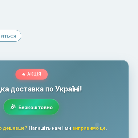
виться
🔥 АКЦІЯ
а доставка по Україні!
Безкоштовно
р дешевше?
Напишіть нам і ми
виправимо це
.