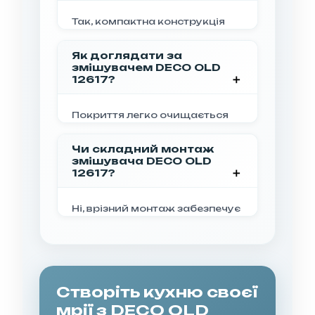
Так, компактна конструкція
DECO OLD 12617 ідеально
підходить для невеликих
Як доглядати за
кухонь та обмежених
змішувачем DECO OLD
просторів.
12617?
Покриття легко очищається
м'якими миючими засобами
без абразивів. Для різних
Чи складний монтаж
кольорів використовуйте
змішувача DECO OLD
відповідні засоби догляду.
12617?
Ні, врізний монтаж забезпечує
швидкий і простий
встановлення в кухонну
стільницю.
Створіть кухню своєї
мрії з DECO OLD