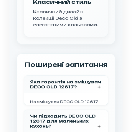
Класичний стиль
Класичний дизайн
колекції Deco Old з
елегантними кольорами.
Поширені запитання
Яка гарантія на змішувач
DECO OLD 12617?
На змішувач DECO OLD 12617
надається гарантія 7 років, що
підтверджує його надійність
Чи підходить DECO OLD
та якість.
12617 для маленьких
кухонь?