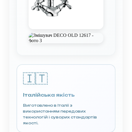
кольори
Золото, Мідь
Тип виливу
Поворотний
Висота
250 мм
Вилив
230 мм
Висота виливу
180 мм
Приєднувальний
1/2"
розмір
🇮🇹
Італійська якість
Завантажити
інструкції з монтажу
Виготовлено в Італії з
використанням передових
технологій і суворих стандартів
якості.