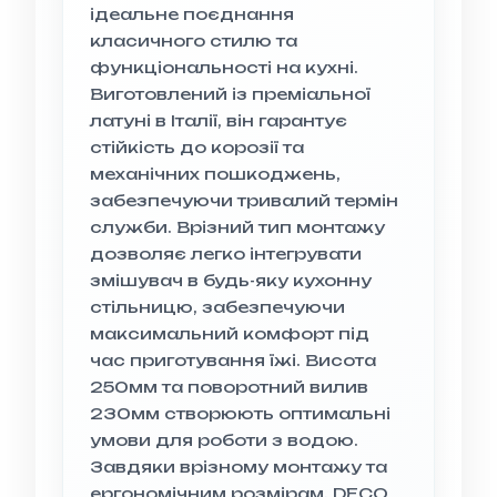
ідеальне поєднання
класичного стилю та
функціональності на кухні.
Виготовлений із преміальної
латуні в Італії, він гарантує
стійкість до корозії та
механічних пошкоджень,
забезпечуючи тривалий термін
служби. Врізний тип монтажу
дозволяє легко інтегрувати
змішувач в будь-яку кухонну
стільницю, забезпечуючи
максимальний комфорт під
час приготування їжі. Висота
250мм та поворотний вилив
230мм створюють оптимальні
умови для роботи з водою.
Завдяки врізному монтажу та
ергономічним розмірам, DECO