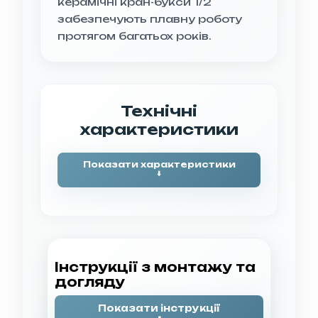
керамічні кран-букси 1/2
забезпечують плавну роботу
протягом багатьох років.
Технічні
характеристики
Показати характеристики
⬇️
Характеристика
Опис
Бренд
Emmevi
Інструкції з монтажу та
Модель
DECO OLD
догляду
12617
Показати інструкції
Тип
Змішувач для