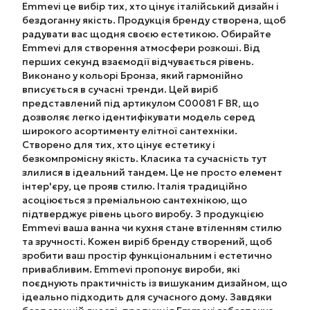
Emmevi це вибір тих, хто цінує італійський дизайн і
бездоганну якість. Продукція бренду створена, щоб
радувати вас щодня своєю естетикою. Обирайте
Emmevi для створення атмосфери розкоші. Від
перших секунд взаємодії відчувається рівень.
Виконано у кольорі Бронза, який гармонійно
вписується в сучасні тренди. Цей виріб
представлений під артикулом C00081 F BR, що
дозволяє легко ідентифікувати модель серед
широкого асортименту елітної сантехніки.
Створено для тих, хто цінує естетику і
безкомпромісну якість. Класика та сучасність тут
злилися в ідеальний тандем. Це не просто елемент
інтер'єру, це прояв стилю. Італія традиційно
асоціюється з преміальною сантехнікою, що
підтверджує рівень цього виробу. З продукцією
Emmevi ваша ванна чи кухня стане втіленням стилю
та зручності. Кожен виріб бренду створений, щоб
зробити ваш простір функціональним і естетично
привабливим. Emmevi пропонує вироби, які
поєднують практичність із вишуканим дизайном, що
ідеально підходить для сучасного дому. Завдяки