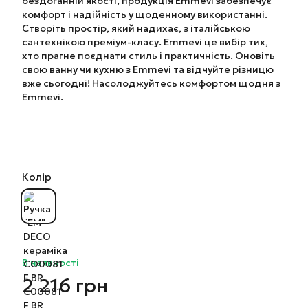
бездоганній якості, продукція Emmevi забезпечує
комфорт і надійність у щоденному використанні.
Створіть простір, який надихає, з італійською
сантехнікою преміум-класу. Emmevi це вибір тих,
хто прагне поєднати стиль і практичність. Оновіть
свою ванну чи кухню з Emmevi та відчуйте різницю
вже сьогодні! Насолоджуйтесь комфортом щодня з
Emmevi.
Колір
В наявності
2 216 грн