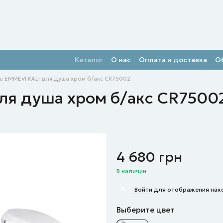
Каталог
О нас
Оплата и доставка
О
ь EMMEVI KALI для душа хром б/акс CR75002
ля душа хром б/акс CR7500
4 680 грн
В наличии
%
Войти
для отображения нак
Выберите цвет