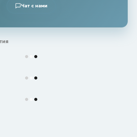
Чат с нами
тия